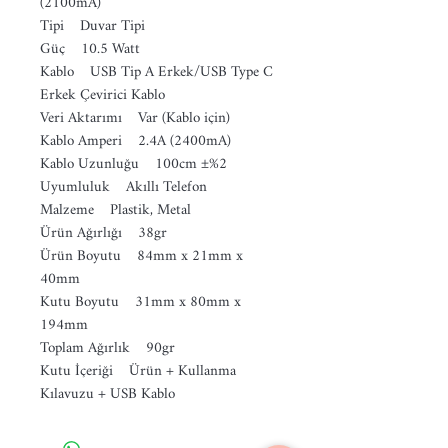
(2100mA)
Tipi Duvar Tipi
Güç 10.5 Watt
Kablo USB Tip A Erkek/USB Type C
Erkek Çevirici Kablo
Veri Aktarımı Var (Kablo için)
Kablo Amperi 2.4A (2400mA)
Kablo Uzunluğu 100cm ±%2
Uyumluluk Akıllı Telefon
Malzeme Plastik, Metal
Ürün Ağırlığı 38gr
Ürün Boyutu 84mm x 21mm x
40mm
Kutu Boyutu 31mm x 80mm x
194mm
Toplam Ağırlık 90gr
Kutu İçeriği Ürün + Kullanma
Kılavuzu + USB Kablo