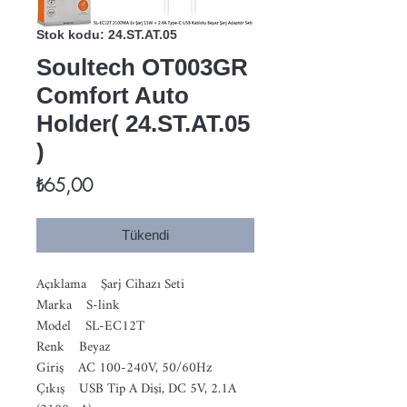
Stok kodu: 24.ST.AT.05
Soultech OT003GR
Comfort Auto
Holder( 24.ST.AT.05
)
Fiyat
₺65,00
Tükendi
Açıklama Şarj Cihazı Seti
Marka S-link
Model SL-EC12T
Renk Beyaz
Giriş AC 100-240V, 50/60Hz
Çıkış USB Tip A Dişi, DC 5V, 2.1A