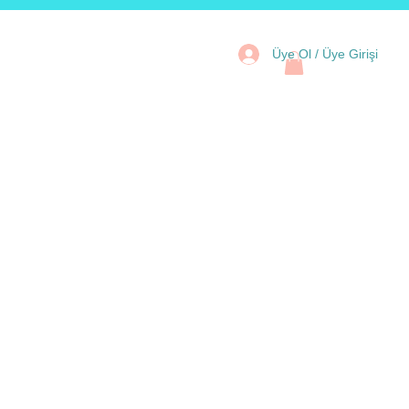
Üye Ol / Üye Girişi
tal Kartlar
Aksesuar
Kampanya