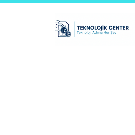
Teknolojik Center Ltd.Şti
Ana Sayfa
test sayfası
B2B