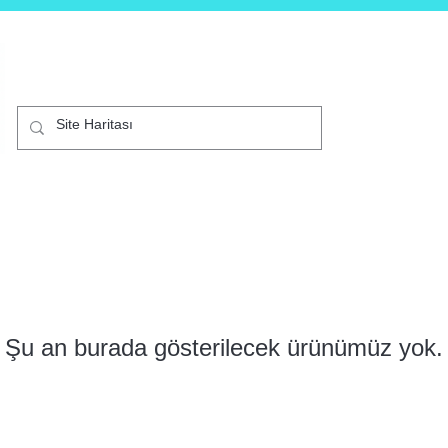
B2C
Mağaza
Akıllı Telefonlar
Kurumsal
Diji
Şu an burada gösterilecek ürünümüz yok.