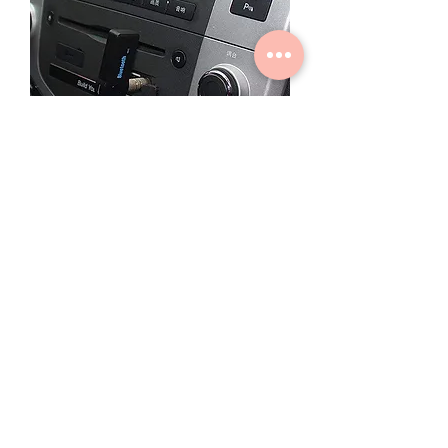
Hytech HY-BT15 Araba Bluetooth
Alıcısı (153.20.0039 )
Tükendi
Ana Sayfa
Market
Akıllı Telefonlar
İade Değişim Şartlar
ı
Garanti Şartları