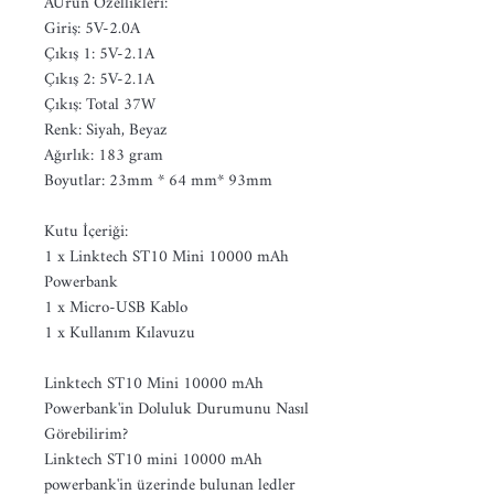
AÜrün Özellikleri:
Giriş: 5V-2.0A
Çıkış 1: 5V-2.1A
Çıkış 2: 5V-2.1A
Çıkış: Total 37W
Renk: Siyah, Beyaz
Ağırlık: 183 gram
Boyutlar: 23mm * 64 mm* 93mm
Kutu İçeriği:
1 x Linktech ST10 Mini 10000 mAh
Powerbank
1 x Micro-USB Kablo
1 x Kullanım Kılavuzu
Linktech ST10 Mini 10000 mAh
Powerbank'in Doluluk Durumunu Nasıl
Görebilirim?
Linktech ST10 mini 10000 mAh
powerbank'in üzerinde bulunan ledler