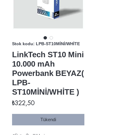
Stok kodu: LPB-ST10MİNİ/WHİTE
LinkTech ST10 Mini
10.000 mAh
Powerbank BEYAZ(
LPB-
ST10MİNİ/WHİTE )
Fiyat
₺322,50
Tükendi