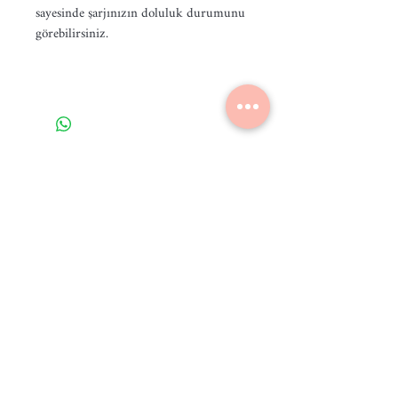
sayesinde şarjınızın doluluk durumunu
görebilirsiniz.
Ana Sayfa
Market
Akıllı Telefonlar
İade Değişim Şartlar
ı
Garanti Şartları
Mesafeli Satış Sözleşmesi
Üyelik Sözleşmesi
Gizlilik ve Güvenlik