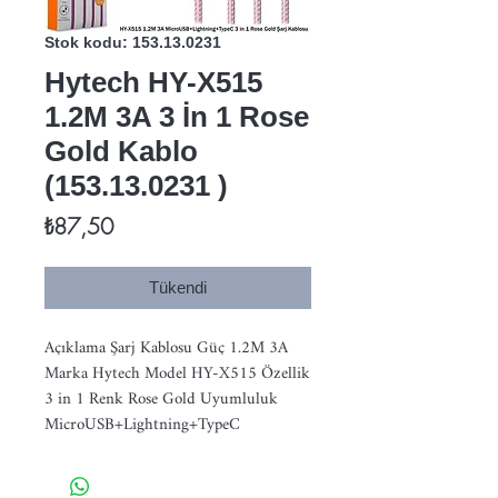
Stok kodu: 153.13.0231
Hytech HY-X515
1.2M 3A 3 İn 1 Rose
Gold Kablo
(153.13.0231 )
Fiyat
₺87,50
Tükendi
Açıklama Şarj Kablosu Güç 1.2M 3A 
Marka Hytech Model HY-X515 Özellik 
3 in 1 Renk Rose Gold Uyumluluk 
MicroUSB+Lightning+TypeC