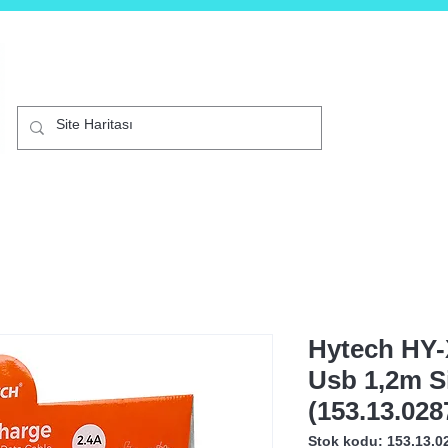
B2C
Mağaza
Akıllı Telefonlar
Kurumsal
Diji
Hytech HY-
Usb 1,2m S
(153.13.028
Stok kodu: 153.13.0