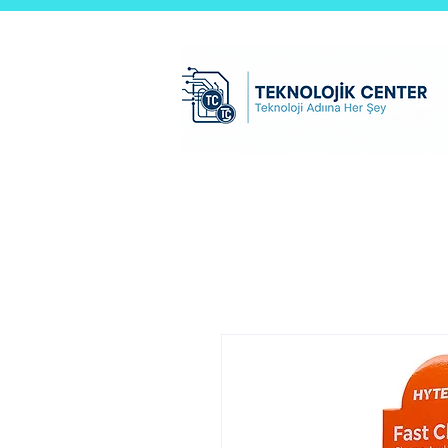
Teknolojik Center Ltd.Şti
Ana Sayfa
test sayfası
B2B