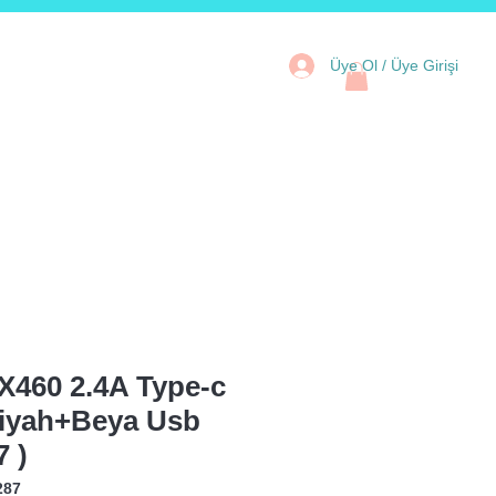
Üye Ol / Üye Girişi
tal Kartlar
Aksesuar
Kampanya
X460 2.4A Type-c
iyah+Beya Usb
7 )
287