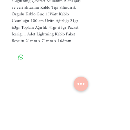
/Lightning Çevirici Kullanım Alanı Şarj 
ve veri aktarımı Kablo Tipi Silindirik 
Örgülü Kablo Güç 15Watt Kablo 
Uzunluğu 100 cm Ürün Ağırlığı 21gr 
±3gr Toplam Ağırlık 41gr ±3gr Packet 
İçeriği 1 Adet Lightning Kablo Paket 
Boyutu 21mm x 71mm x 168mm
Ana Sayfa
Market
Akıllı Telefonlar
İade Değişim Şartlar
ı
Garanti Şartları
Mesafeli Satış Sözleşmesi