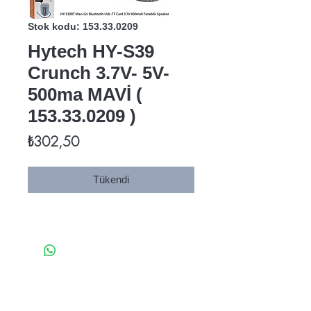
Stok kodu: 153.33.0209
Hytech HY-S39
Crunch 3.7V- 5V-
500ma MAVİ (
153.33.0209 )
Fiyat
₺302,50
Tükendi
Ana Sayfa