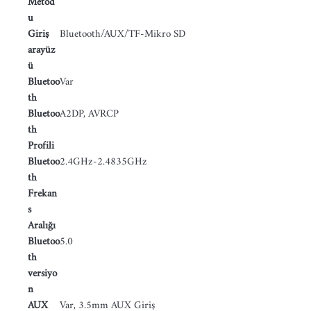
Metod
u
Giriş
Bluetooth/AUX/TF-Mikro SD
arayüz
ü
Bluetoo
Var
th
Bluetoo
A2DP, AVRCP
th
Profili
Bluetoo
2.4GHz-2.4835GHz
th
Frekan
s
Aralığı
Bluetoo
5.0
th
versiyo
n
AUX
Var, 3.5mm AUX Giriş