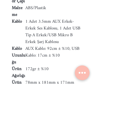
ör Çapı
Malze
ABS/Plastik
me
Kablo
1 Adet 3.5mm AUX Erkek-
Erkek Ses Kablosu, 1 Adet USB
Tip A Erkek/USB Mikro B
Erkek Şarj Kablosu
Kablo
AUX Kablo: 92cm ± %10, USB
Uzunlu
Kablo: 17cm ± %10
ğu
Ürün
172gr ± %10
Ağırlığı
Ürün
78mm x 181mm x 171mm
Boyutu
Kutu
84mm x 130mm x 185mm
Boyutu
Toplam
279gr ± %10
Ağırlık
Garanti
24 Ay
Süresi