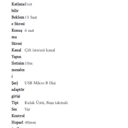
Katlana
Evet
bilir
Beklem
15 Saat
e Süresi
Konuş
6 saat
ma
Süresi
Kanal
Çift (stereo) kanal
Yapısı
Iletisim
10m
mesafes
i
Şarj
USB Mikro B Dişi
adaptör
girişi
Tipi
Kulak Üstü, Başa takmalı
Ses
Var
Kontrol
Hoparl
40mm