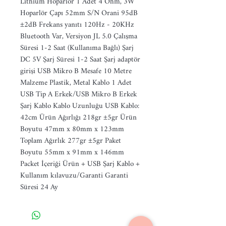
Lithium Hoparlör 1 Adet 4 Ohm, 3W 
Hoparlör Çapı 52mm S/N Orani 95dB 
±2dB Frekans yanıtı 120Hz - 20KHz 
Bluetooth Var, Versiyon JL 5.0 Çalışma 
Süresi 1-2 Saat (Kullanıma Bağlı) Şarj 
DC 5V Şarj Süresi 1-2 Saat Şarj adaptör 
girişi USB Mikro B Mesafe 10 Metre 
Malzeme Plastik, Metal Kablo 1 Adet 
USB Tip A Erkek/USB Mikro B Erkek 
Şarj Kablo Kablo Uzunluğu USB Kablo: 
42cm Ürün Ağırlığı 218gr ±5gr Ürün 
Boyutu 47mm x 80mm x 123mm 
Toplam Ağırlık 277gr ±5gr Paket 
Boyutu 55mm x 91mm x 146mm 
Packet İçeriği Ürün + USB Şarj Kablo + 
Kullanım kılavuzu/Garanti Garanti 
Süresi 24 Ay