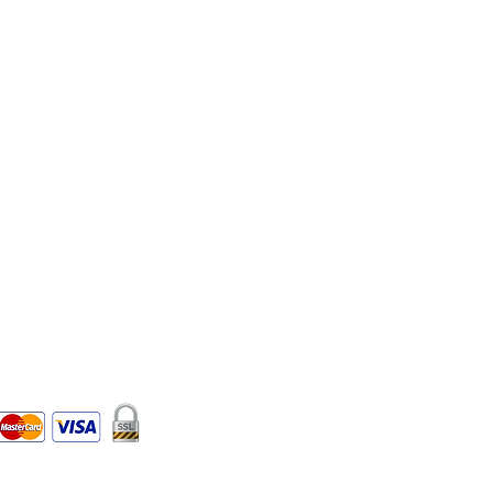
 Kredi kartı bilgileriniz 256bit SSL sertifikası ile korunmaktadır.