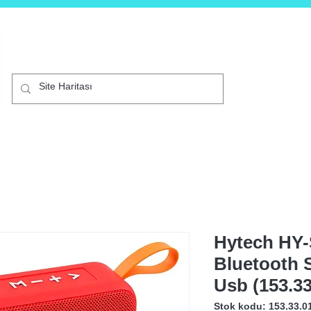
B2C
Mağaza
Akıllı Telefonlar
Kurumsal
Diji
Hytech HY-
Bluetooth 
Usb (153.33
Stok kodu: 153.33.0