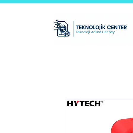
Teknolojik Center Ltd.Şti
Ana Sayfa
test sayfası
B2B