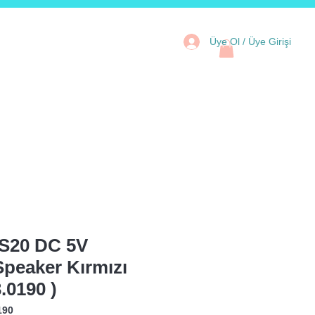
Üye Ol / Üye Girişi
tal Kartlar
Aksesuar
Kampanya
S20 DC 5V
Speaker Kırmızı
.0190 )
190