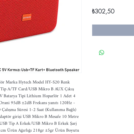
Fiyat
₺302,50
arlör Marka Hytech Model HY-S20 Renk 
B Tip A/TF Card/USB Mikro B AUX Çıkış 
Batarya Tipi Lithium Hoparlör 1 Adet 4 
ani 95dB ±2dB Frekans yanıtı 120Hz - 
Çalışma Süresi 1-2 Saat (Kullanıma Bağlı) 
adaptör girişi USB Mikro B Mesafe 10 Metre 
 USB Tip A Erkek/USB Mikro B Erkek Şarj 
cm Ürün Ağırlığı 218gr ±5gr Ürün Boyutu 