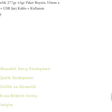
ık 277gr ±5gr Paket Boyutu 55mm x 
 USB Şarj Kablo + Kullanım 
y
Mesafeli Satış Sözleşmesi
Üyelik Sözleşmesi
Gizlilik ve Güvenlik
Arıza Bildirim formu
İletişim
© Tüm hakları saklıdır.