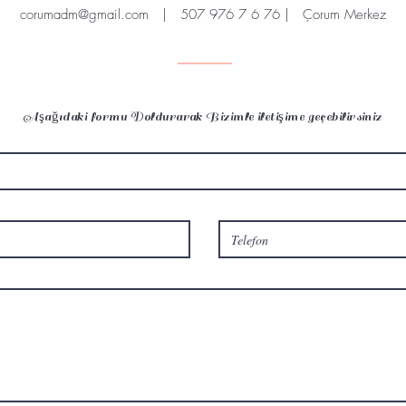
corumadm@gmail.com
| 507 976 7 6 76 | Çorum Merkez
Aşağıdaki formu Doldurarak Bizimle iletişime geçebilirsiniz