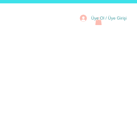
Üye Ol / Üye Girişi
tal Kartlar
Aksesuar
Kampanya