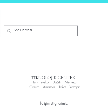
B2C
Mağaza
Akıllı Telefonlar
Kurumsal
Diji
tekNOLOJİK CENTER
Türk Telekom Dağıtım Merkezi
Çorum | Amasya | Tokat | Yozgat
İletişim Bilgilerimiz