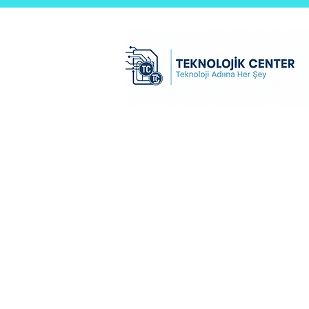
Teknolojik Center Ltd.Şti
Ana Sayfa
test sayfası
B2B