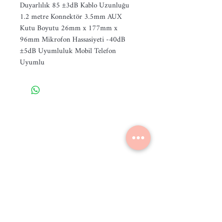
Duyarlılık 85 ±3dB Kablo Uzunluğu 
1.2 metre Konnektör 3.5mm AUX 
Kutu Boyutu 26mm x 177mm x 
96mm Mikrofon Hassasiyeti -40dB 
±5dB Uyumluluk Mobil Telefon 
Uyumlu
Ana Sayfa
Market
Akıllı Telefonlar
İade Değişim Şartlar
ı
Garanti Şartları
Mesafeli Satış Sözleşmesi
Üyelik Sözleşmesi